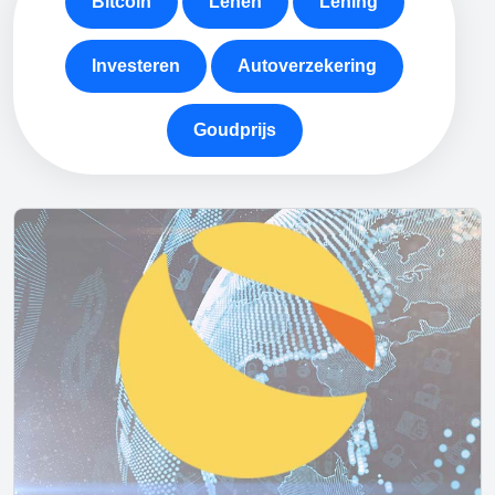
Bitcoin
Lenen
Lening
Investeren
Autoverzekering
Goudprijs