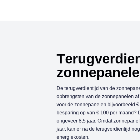
T
e
r
u
g
v
e
r
d
i
e
z
o
n
n
e
p
a
n
e
l
e
De terugverdientijd van de zonnepanel
opbrengsten van de zonnepanelen af t
voor de zonnepanelen bijvoorbeeld € 
besparing op van € 100 per maand? D
ongeveer 8,5 jaar. Omdat zonnepanel
jaar, kan er na de terugverdientijd n
energiekosten.