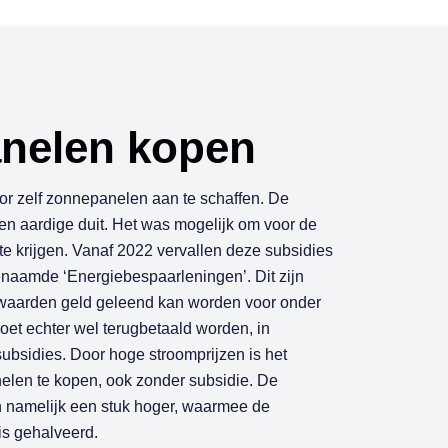
a
n
e
l
e
n
k
o
p
e
n
r zelf zonnepanelen aan te schaffen. De
n aardige duit. Het was mogelijk om voor de
 krijgen. Vanaf 2022 vervallen deze subsidies
aamde ‘Energiebespaarleningen’. Dit zijn
rwaarden geld geleend kan worden voor onder
et echter wel terugbetaald worden, in
 subsidies. Door hoge stroomprijzen is het
elen te kopen, ook zonder subsidie. De
en namelijk een stuk hoger, waarmee de
is gehalveerd.