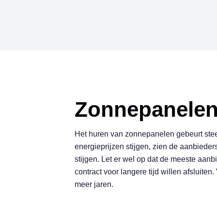
Z
o
n
n
e
p
a
n
e
l
e
Het huren van zonnepanelen gebeurt st
energieprijzen stijgen, zien de aanbiede
stijgen. Let er wel op dat de meeste aa
contract voor langere tijd willen afsluite
meer jaren.