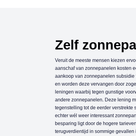
Z
e
l
f
z
o
n
n
e
p
Veruit de meeste mensen kiezen ervoo
aanschaf van zonnepanelen kosten ee
aankoop van zonnepanelen subsidie te
en worden deze vervangen door zogen
leningen waarbij tegen gunstige voo
andere zonnepanelen. Deze lening mo
tegenstelling tot de eerder verstrekte
echter wél weer interessant zonnepan
besparing ligt door de hogere tariev
terugverdientijd in sommige gevallen 