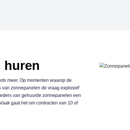
n
h
u
r
e
n
eeds meer. Op momenten waarop de
rs van zonnepanelen de vraag explosief
nbieders van gehuurde zonnepanelen een
n. Vaak gaat het om contracten van 10 of