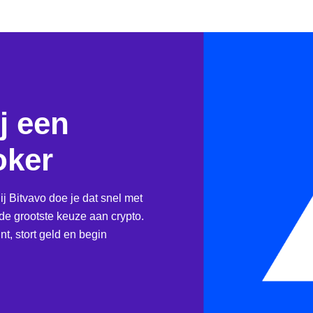
j een
oker
ij Bitvavo doe je dat snel met
e grootste keuze aan crypto.
t, stort geld en begin