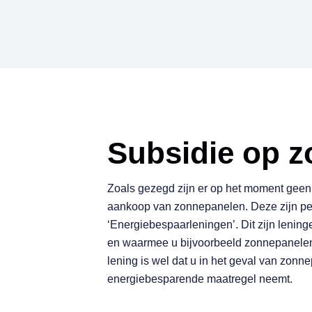
S
u
b
s
i
d
i
e
o
p
z
Zoals gezegd zijn er op het moment geen
aankoop van zonnepanelen. Deze zijn p
‘Energiebespaarleningen’. Dit zijn lening
en waarmee u bijvoorbeeld zonnepanelen 
lening is wel dat u in het geval van zon
energiebesparende maatregel neemt.