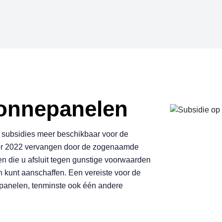
o
n
n
e
p
a
n
e
l
e
n
 subsidies meer beschikbaar voor de
er 2022 vervangen door de zogenaamde
en die u afsluit tegen gunstige voorwaarden
kunt aanschaffen. Een vereiste voor de
nepanelen, tenminste ook één andere