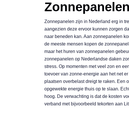
Z
o
n
n
e
p
a
n
e
l
e
Zonnepanelen zijn in Nederland erg in tre
aangezien deze ervoor kunnen zorgen da
naar beneden kan. Aan zonnepanelen kom
de meeste mensen kopen de zonnepanelen 
maar het huren van zonnepanelen gebeurt
zonnepanelen op Nederlandse daken zorgt
stress. Op momenten met veel zon en een
toevoer van zonne-energie aan het net er
plaatsen overbelast dreigt te raken. Een 
opgewekte energie thuis op te slaan. Echt
hoog. De verwachting is dat de kosten voo
verband met bijvoorbeeld tekorten aan Lith