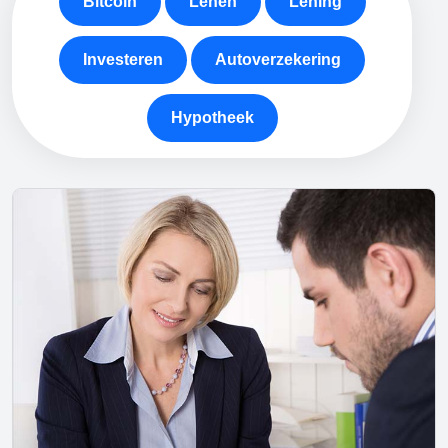
Bitcoin
Lenen
Lening
Investeren
Autoverzekering
Hypotheek