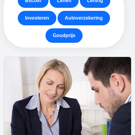
Bitcoin
Lenen
Lening
Investeren
Autoverzekering
Goudprijs