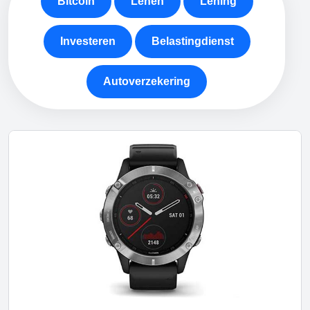
Bitcoin
Lenen
Lening
Investeren
Belastingdienst
Autoverzekering