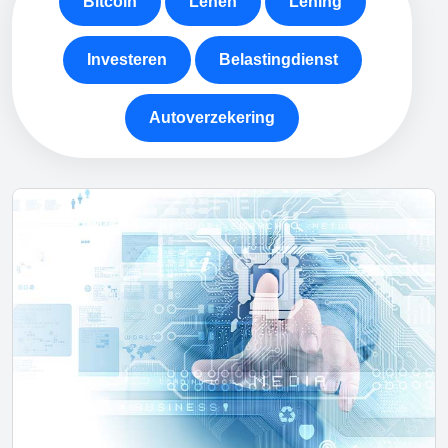
Bitcoin
Lenen
Lening
Investeren
Belastingdienst
Autoverzekering