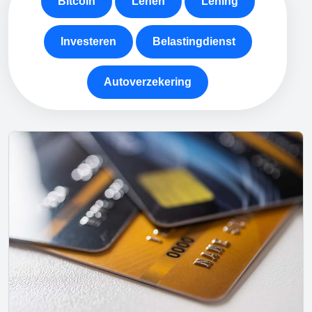
Bitcoin
Lenen
Lening
Investeren
Belastingdienst
Autoverzekering