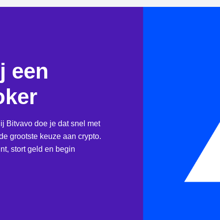
j een
oker
ij Bitvavo doe je dat snel met
e grootste keuze aan crypto.
t, stort geld en begin