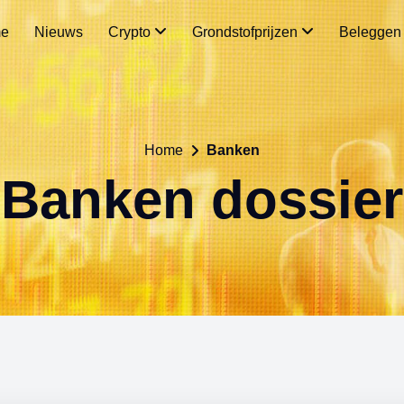
e
Nieuws
Crypto
Grondstofprijzen
Belegge
Home
Banken
Banken dossier