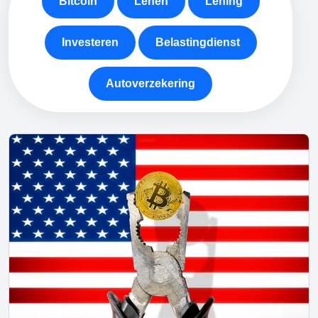
Bitcoin
Lenen
Lening
Investeren
Belastingdienst
Autoverzekering