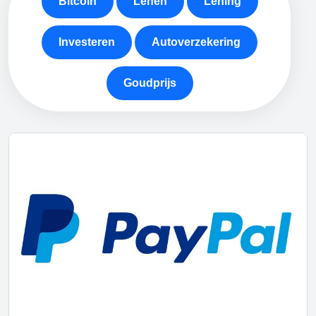
Bitcoin
Lenen
Lening
Investeren
Autoverzekering
Goudprijs