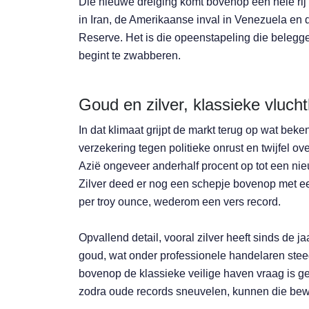
Die nieuwe dreiging komt bovenop een hele ri
in Iran, de Amerikaanse inval in Venezuela en
Reserve. Het is die opeenstapeling die belegger
begint te zwabberen.
Goud en zilver, klassieke vluc
In dat klimaat grijpt de markt terug op wat bek
verzekering tegen politieke onrust en twijfel 
Azië ongeveer anderhalf procent op tot een nieu
Zilver deed er nog een schepje bovenop met een
per troy ounce, wederom een vers record.
Opvallend detail, vooral zilver heeft sinds de 
goud, wat onder professionele handelaren steed
bovenop de klassieke veilige haven vraag is g
zodra oude records sneuvelen, kunnen die bew