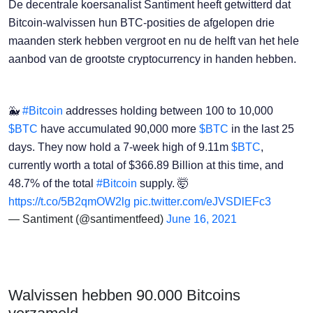
De decentrale koersanalist Santiment heeft getwitterd dat
Bitcoin-walvissen hun BTC-posities de afgelopen drie
maanden sterk hebben vergroot en nu de helft van het hele
aanbod van de grootste cryptocurrency in handen hebben.
🐳
#Bitcoin
addresses holding between 100 to 10,000
$BTC
have accumulated 90,000 more
$BTC
in the last 25
days. They now hold a 7-week high of 9.11m
$BTC
,
currently worth a total of $366.89 Billion at this time, and
48.7% of the total
#Bitcoin
supply. 🤯
https://t.co/5B2qmOW2lg
pic.twitter.com/eJVSDlEFc3
— Santiment (@santimentfeed)
June 16, 2021
Walvissen hebben 90.000 Bitcoins