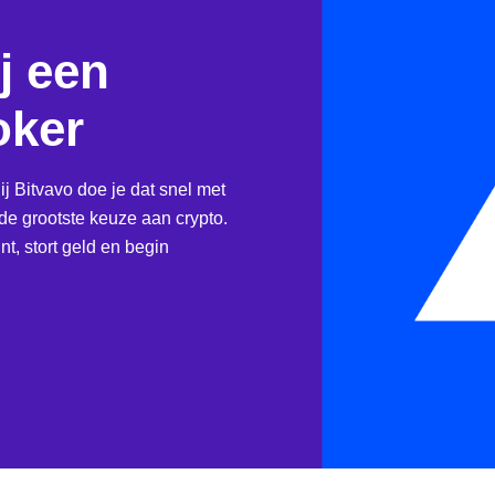
j een
oker
ij Bitvavo doe je dat snel met
e grootste keuze aan crypto.
t, stort geld en begin