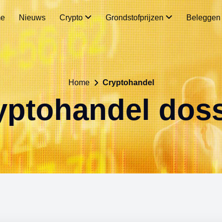
e
Nieuws
Crypto
Grondstofprijzen
Belegge
Home
Cryptohandel
yptohandel doss