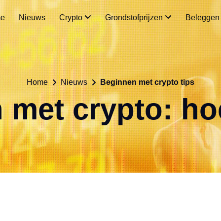
e
Nieuws
Crypto
Grondstofprijzen
Belegge
Home
Nieuws
Beginnen met crypto tips
 met crypto: ho