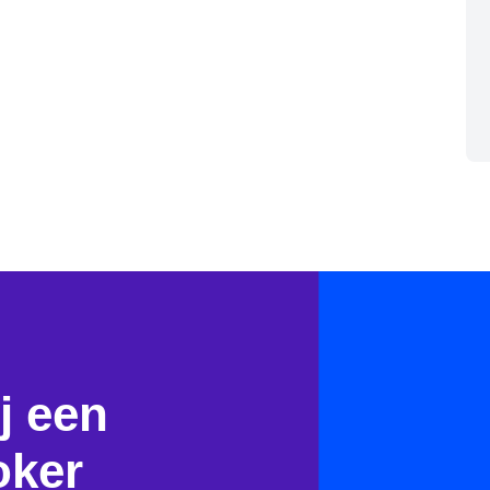
j een
oker