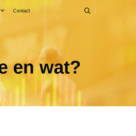
n
Contact
e en wat?