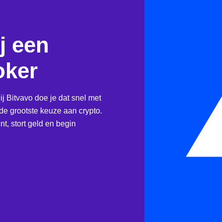
j een
oker
ij Bitvavo doe je dat snel met
e grootste keuze aan crypto.
t, stort geld en begin