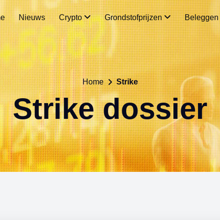
e
Nieuws
Crypto
Grondstofprijzen
Belegge
Home
Strike
Strike dossier